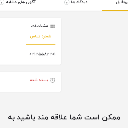
روفایل
دیدگاه ها
آگهی های مشابه
0
0
مشخصات
شماره تماس
03135583301
بسته شده
ممکن است شما علاقه مند باشید به