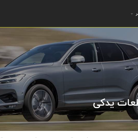
ر
طعات یدکی