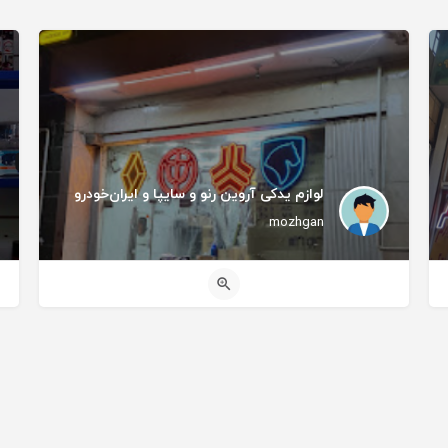
لوازم یدکی آروین رنو و سایپا و ایران‌خودرو
mozhgan