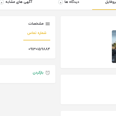
روفایل
دیدگاه ها
آگهی های مشابه
0
0
مشخصات
شماره تماس
09130159884
بازکردن