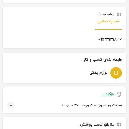
مشخصات
شماره تماس
09133131836
طبقه بندی کسب و کار
لوازم یدکی
بازکردن
ساعت باز امروز:
8:00 ق.ظ - 10:30 ب.ظ
مناطق تحت پوشش