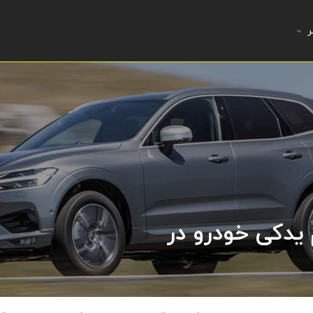
ر
 یدکی خودرو در