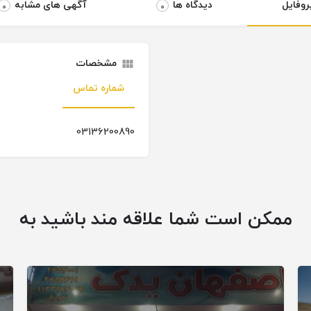
روفایل
دیدگاه ها
آگهی های مشابه
0
0
مشخصات
شماره تماس
03136200890
ممکن است شما علاقه مند باشید به